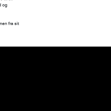
d og
nen fra sit