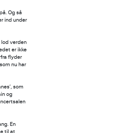
på. Og så
er ind under
g lod verden
det er ikke
fra flyder
 som nu har
anes’, som
in og
oncertsalen
ang. En
 til at