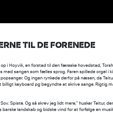
RNE TIL DE FORENEDE
op i Hoyvík, en forstad til den færøske hovedstad, Torsha
 med sangen som fælles sprog. Faren spillede orgel i ki
 popsanger. Og ingen rynkede derfor på næsen, da Teitur 
t billigt keyboard pg begyndte at skrive sange. Rigtig 
 Sov. Spiste. Og så skrev jeg lidt mere,” husker Teitur, d
s barske landskab og bidske vind for at forfølge en musi