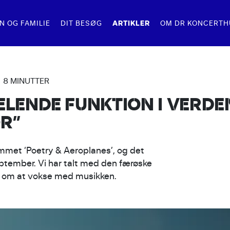
ARTIKLER
N OG FAMILIE
DIT BESØG
OM DR KONCERTH
OLER
UNDVISNINGER
SAL OG STUDIER
PRAKTISK
KONTAKT
8 MINUTTER
HELENDE FUNKTION I VERDE
NCERTER
OR BØRN
KONCERTSALEN
BILLETTYPER 
KONTAKT OS
OR”
SNING
VRIGE RUNDVISNINGER
STUDIE 1
GAVEKORT
ES SANGDAG
STUDIE 2
FØR/UNDER/EF
ummet ‘Poetry & Aeroplanes’, og det
ptember. Vi har talt med den færøske
STUDIE 3
g om at vokse med musikken.
STUDIE 4