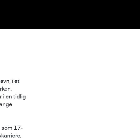
vn, i et
rken,
i en tidlig
mange
er som 17-
kkarriere.