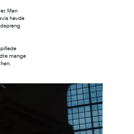
ver. Men
revis havde
 udsprang
spillede
ødte mange
 han.