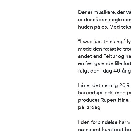
Der er musikere, der 
er der sådan nogle som
huden på os. Med tekste
“I was just thinking,”
møde den færøske trou
andet end Teitur og ha
en fængslende lille f
fulgt den i dag 46-årig
I år er det nemlig 20 
han indspillede med p
producer Rupert Hine.
på lørdag.
I den forbindelse har 
nænsomt kurateret bunke