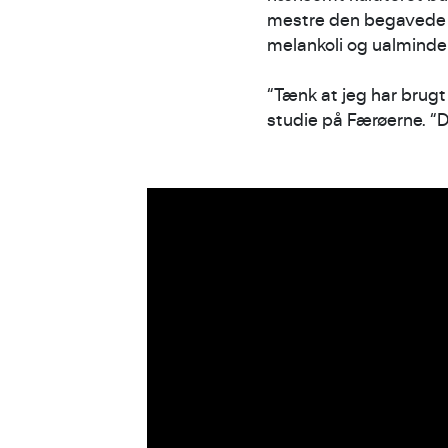
mestre den begavede 
melankoli og ualmindel
“Tænk at jeg har brugt t
studie på Færøerne. “De