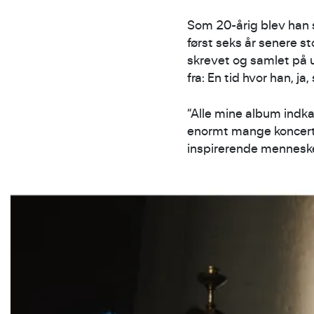
Som 20-årig blev han s
først seks år senere s
skrevet og samlet på u
fra: En tid hvor han, j
“Alle mine album indkap
enormt mange koncert
inspirerende mennesker