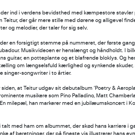
vader ind i verdens bevidsthed med kæmpestore støvler 
 Teitur, der går mere stille med dørene og alligevel find
r og melodier, der taler for sig selv.
 lyder en forsigtigt stemme på nummeret, der første gan
badour. Musikvideoen er henslængt og håndholdt. I bille
ns guitar, en potteplante og et blafrende bloklys. Og her
ortælling om længselsfuld kærlighed og synkende skuder,
e singer-songwriter i to årtier.
år siden, at Teitur udgav sit debutalbum ‘Poetry & Aeropl
rominente musikere som Pino Palladino, Matt Chamberla
 En milepæl, han markerer med en jubilæumskoncert i K
vi talt med ham om albummet, der skød hans karriere i g
 af beretninger, der på fineste vis illustrerer hans evne