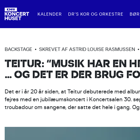
KALENDER
DR'S KOR OG ORKESTRE
BØR
FOR FAMILIER
MAD OG DRIKKE
LEJ DR KONCERTHUSET
FOR SK
R
DR SYMFONIORKESTRET
BACKSTAGE
•
SKREVET AF ASTRID LOUISE RASMUSSEN
•
TEITUR: “MUSIK HAR EN 
DR PIGEKORET
FAMILIEKONCERTER
RESTAURANT KLANG
TIL KONCERTER
SKOLEKO
F
… OG DET ER DER BRUG F
DR BIG BAND
BARER I DR KONCERTHUSET
TIL KONFERENCER OG EVENTS
UNDERVI
Ø
DR VOKALENSEMBLET
SKOLERN
Det er i år 20 år siden, at Teitur debuterede med alb
fejres med en jubilæumskoncert i Koncertsalen 30. se
DR KONCERTKORET
troubadour om sangene, der satte det hele i gang. O
DR KORSKOLEN