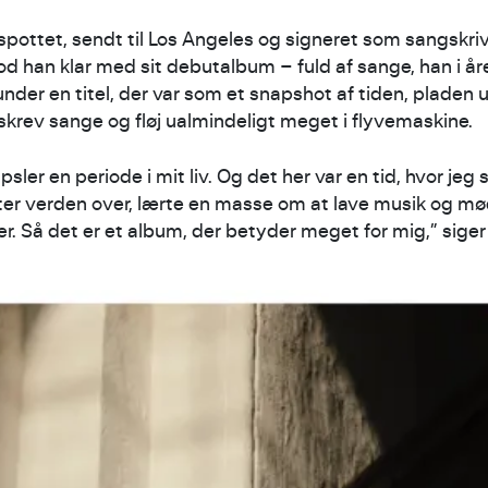
pottet, sendt til Los Angeles og signeret som sangskri
tod han klar med sit debutalbum – fuld af sange, han i å
nder en titel, der var som et snapshot af tiden, pladen
a, skrev sange og fløj ualmindeligt meget i flyvemaskine.
sler en periode i mit liv. Og det her var en tid, hvor jeg 
er verden over, lærte en masse om at lave musik og m
. Så det er et album, der betyder meget for mig,” siger