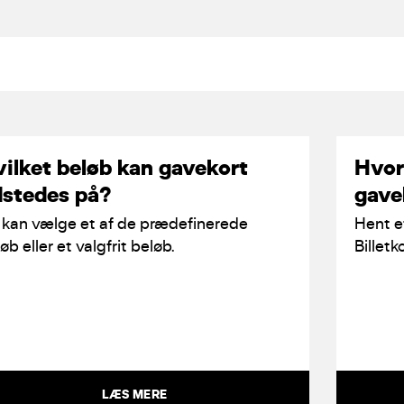
ilket beløb kan gavekort
Hvor
stedes på?
gave
 kan vælge et af de prædefinerede
Hent e
øb eller et valgfrit beløb.
Billetk
LÆS MERE