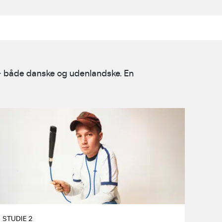
– både danske og udenlandske. En
JACOB AKSGLÆDE
Jacob Aksglæde indtager Studie 2
med et nyt, brandvarmt band og
masser af opsparet energi.
STUDIE 2