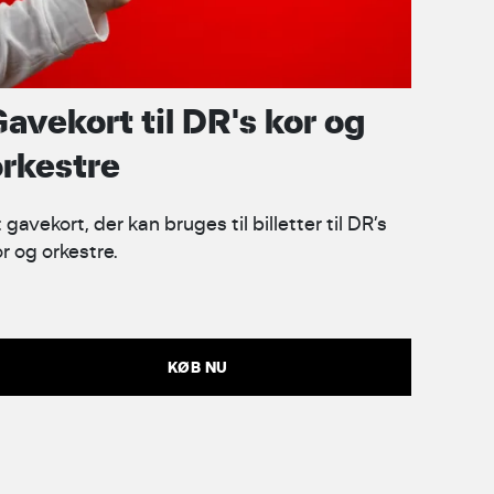
avekort til DR's kor og
orkestre
 gavekort, der kan bruges til billetter til DR’s
or og orkestre.
KØB NU