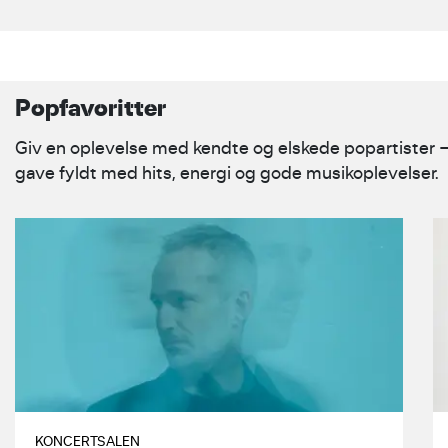
King’s Speech. Solist: Andrea Lykke
Popfavoritter
Giv en oplevelse med kendte og elskede popartister 
gave fyldt med hits, energi og gode musikoplevelser.
RASMUS WALTER
Rasmus Walter vender tilbage til
Koncertsalen og tager på sin første
indendørs tour med bandet i næsten
3 år.
KONCERTSALEN