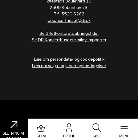
Ørestads Boulevard 13

2300 København S.

drkoncerthuset@dr.dk
Se Billetkontorets åbningstider
Se DR Koncerthusets smiley-rapporter
Læs om persondata- og cookiepolitik
Læs om salgs- og leveringsbetingelser
SLETNING AF
KURV
PROFIL
SØG
MENU