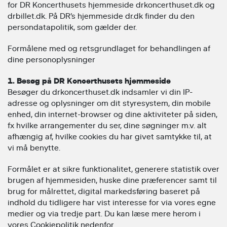
for DR Koncerthusets hjemmeside drkoncerthuset.dk og
drbillet.dk. På DR’s hjemmeside dr.dk finder du den
persondatapolitik, som gælder der.
Formålene med og retsgrundlaget for behandlingen af
dine personoplysninger
1. Besøg på DR Koncerthusets hjemmeside
Besøger du drkoncerthuset.dk indsamler vi din IP-
adresse og oplysninger om dit styresystem, din mobile
enhed, din internet-browser og dine aktiviteter på siden,
fx hvilke arrangementer du ser, dine søgninger m.v. alt
afhængig af, hvilke cookies du har givet samtykke til, at
vi må benytte.
Formålet er at sikre funktionalitet, generere statistik over
brugen af hjemmesiden, huske dine præferencer samt til
brug for målrettet, digital markedsføring baseret på
indhold du tidligere har vist interesse for via vores egne
medier og via tredje part. Du kan læse mere herom i
vores Cookiepolitik nedenfor.