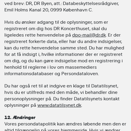
ved brev: DR, DR Byen, att.: Databeskyttelsesrådgiver,
Emil Holms Kanal 20, 0999 København C.
Hvis du ønsker adgang til de oplysninger, som er
registreret om dig hos DR Koncerthuset, skal du
ligeledes rette henvendelse på
dpo-mail@dr.dk
. Er der
registreret forkerte data, eller har du andre indsigelser,
kan du rette henvendelse samme sted. Du har mulighed
for at få indsigt i, hvilke informationer der er registreret
om dig, og du kan gøre indsigelse mod en registrering i
henhold til reglerne i lov om massemediers
informationsdatabaser og Persondataloven.
Du har også ret til at indgive en klage til Datatilsynet,
hvis du er utilfreds med den måde, vi behandler dine
personoplysninger på. Du finder Datatilsynets kontakt
oplysninger på
www.datatilsynet.dk
.
12. Ændringer
Vores persondatapolitik kan ændres løbende men den er
altid tilgængelig på vores hjemmeside. Hvis vi ændrer