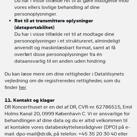
Du har i visse tilfælde ret til at gøre indsigelse mod
vores ellers lovlige behandling af dine
personoplysninger.
Ret til at transmittere oplysninger
(dataportabilitet)
Du har i visse tilfælde ret til at modtage dine
personoplysninger i et struktureret, almindeligt
anvendt og maskinlæsbart format, samt at få
overført disse personoplysninger fra én
dataansvarlig til en anden uden hindring.
Du kan læse mere om dine rettigheder i Datatilsynets
vejledning om de registreredes rettigheder, som du
finder
her
.
11. Kontakt og klager
DR Koncerthuset er en del af DR, CVR-nr. 62786515, Emil
Holms Kanal 20, 0999 København C. Vi er ansvarlige for
behandlingen af dine data og du er altid velkommen til
at kontakte vores databeskyttelsesrådgiver (DPO) på e-
mail: dpo-mail@dr.dk, på telefon: +45 35 20 30 40 eller