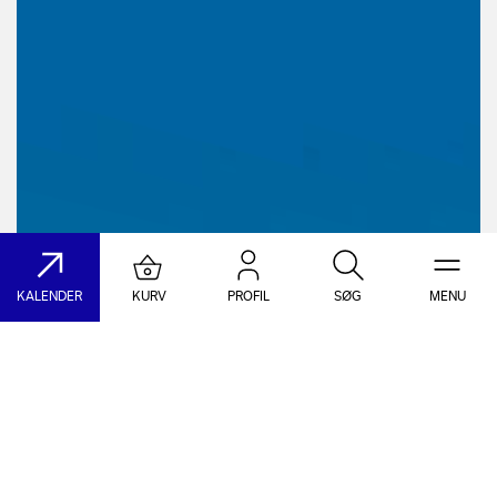
KALENDER
KURV
PROFIL
SØG
MENU
Søg på DR Koncerthuset
Genre
Dato
Vælg Genre
Vælg Dato