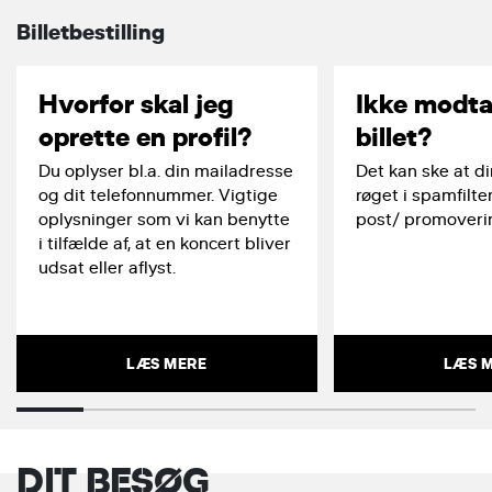
Billetbestilling
Hvorfor skal jeg
Ikke modt
oprette en profil?
billet?
Du oplyser bl.a. din mailadresse
Det kan ske at din
og dit telefonnummer. Vigtige
røget i spamfilte
oplysninger som vi kan benytte
post/ promoverin
i tilfælde af, at en koncert bliver
udsat eller aflyst.
LÆS MERE
LÆS 
DIT BESØG