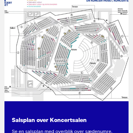
Salsplan over Koncertsalen
Se en salsplan med overblik over sædenumre,