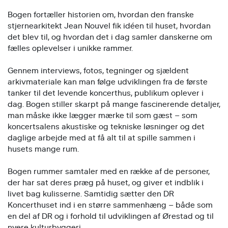
Bogen fortæller historien om, hvordan den franske
stjernearkitekt Jean Nouvel fik idéen til huset, hvordan
det blev til, og hvordan det i dag samler danskerne om
fælles oplevelser i unikke rammer.
Gennem interviews, fotos, tegninger og sjældent
arkivmateriale kan man følge udviklingen fra de første
tanker til det levende koncerthus, publikum oplever i
dag. Bogen stiller skarpt på mange fascinerende detaljer,
man måske ikke lægger mærke til som gæst – som
koncertsalens akustiske og tekniske løsninger og det
daglige arbejde med at få alt til at spille sammen i
husets mange rum.
Bogen rummer samtaler med en række af de personer,
der har sat deres præg på huset, og giver et indblik i
livet bag kulisserne. Samtidig sætter den DR
Koncerthuset ind i en større sammenhæng – både som
en del af DR og i forhold til udviklingen af Ørestad og til
nyere kulturbyggeri.