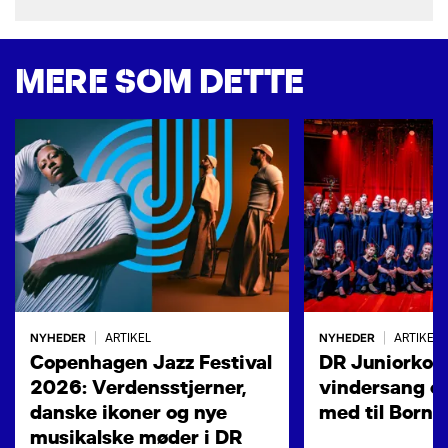
MERE SOM DETTE
NYHEDER
NYHEDER
|
ARTIKEL
|
ARTIKEL
Copenhagen Jazz Festival
DR Juniorkore
2026: Verdensstjerner,
vindersang og
danske ikoner og nye
med til Born
musikalske møder i DR