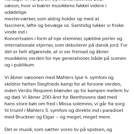
sæson, hvor vi bærer musikkens fakkel videre i
udødelige
mesterværker, som aldrig holder op med at
fascinere, løfte og bevæge os. Samtidig lukker vi friske
vinde ind i
Koncertsalen i form af nye stemmer, sjældne perler og
internationale stjerner, som debuterer på dansk jord. For
det er helt afgørende, at vi ser fremad og åbner
musikkens verden for nye generationer, både på scenen
og i publikum.
Vi åbner sæsonen med Mahlers lyse 4. symfoni og
skildrer helten Siegfrieds kamp for at forsone verden,
inden Verdis Requiem blænder op for kampen mellem liv
og død. Vi åbner 200-året for Beethovens død med
hans store bøn om fred i Missa solemnis, vi går fra sorg
til triumf i Mahlers 5. symfoni og direkte ind i paradiset
med Bruckner og Elgar – og meget, meget mere.
Det er musik, som sætter vores liv på spidsen, og