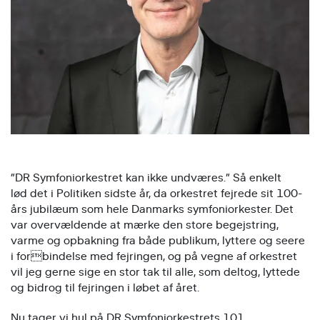
”DR Symfoniorkestret kan ikke undværes.” Så enkelt
lød det i Politiken sidste år, da orkestret fejrede sit 100-
års jubilæum som hele Danmarks symfoniorkester. Det
var overvældende at mærke den store begejstring,
varme og opbakning fra både publikum, lyttere og seere
i forbindelse med fejringen, og på vegne af orkestret
vil jeg gerne sige en stor tak til alle, som deltog, lyttede
og bidrog til fejringen i løbet af året.
Nu tager vi hul på DR Symfoniorkestrets 101.