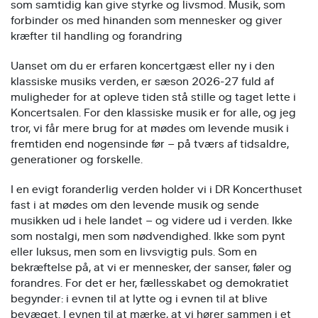
som samtidig kan give styrke og livsmod. Musik, som
forbinder os med hinanden som mennesker og giver
kræfter til handling og forandring
Uanset om du er erfaren koncertgæst eller ny i den
klassiske musiks verden, er sæson 2026-27 fuld af
muligheder for at opleve tiden stå stille og taget lette i
Koncertsalen. For den klassiske musik er for alle, og jeg
tror, vi får mere brug for at mødes om levende musik i
fremtiden end nogensinde før – på tværs af tidsaldre,
generationer og forskelle.
I en evigt foranderlig verden holder vi i DR Koncerthuset
fast i at mødes om den levende musik og sende
musikken ud i hele landet – og videre ud i verden. Ikke
som nostalgi, men som nødvendighed. Ikke som pynt
eller luksus, men som en livsvigtig puls. Som en
bekræftelse på, at vi er mennesker, der sanser, føler og
forandres. For det er her, fællesskabet og demokratiet
begynder: i evnen til at lytte og i evnen til at blive
bevæget. I evnen til at mærke, at vi hører sammen i et