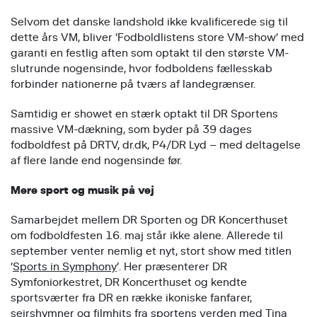
Selvom det danske landshold ikke kvalificerede sig til
dette års VM, bliver ’Fodboldlistens store VM-show’ med
garanti en festlig aften som optakt til den største VM-
slutrunde nogensinde, hvor fodboldens fællesskab
forbinder nationerne på tværs af landegrænser.
Samtidig er showet en stærk optakt til DR Sportens
massive VM-dækning, som byder på 39 dages
fodboldfest på DRTV, dr.dk, P4/DR Lyd – med deltagelse
af flere lande end nogensinde før.
Mere sport og musik på vej
Samarbejdet mellem DR Sporten og DR Koncerthuset
om fodboldfesten 16. maj står ikke alene. Allerede til
september venter nemlig et nyt, stort show med titlen
’
Sports in Symphony
’. Her præsenterer DR
Symfoniorkestret, DR Koncerthuset og kendte
sportsværter fra DR en række ikoniske fanfarer,
sejrshymner og filmhits fra sportens verden med Tina