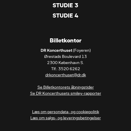
STUDIE 3
STUDIE 4
Billetkontor
DR Koncerthuset
 (Foyeren)

Ørestads Boulevard 13

2300 København S.

drkoncerthuset@dr.dk
Se Billetkontorets åbningstider
Se DR Koncerthusets smiley-rapporter
Læs om persondata- og cookiepolitik
Læs om salgs- og leveringsbetingelser