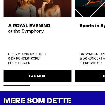
A ROYAL EVENING
Sports in 
at the Symphony
DR SYMFONIORKESTRET
DR SYMFONIOR
& DR KONCERTKORET
& DR KONCERTK
FLERE DATOER
FLERE DATOER
LÆS MERE
LÆ
MERE SOM DETTE