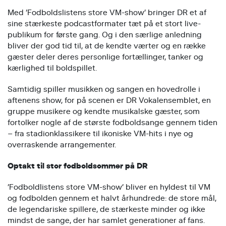
Med ’Fodboldslistens store VM-show’ bringer DR et af
sine stærkeste podcastformater tæt på et stort live-
publikum for første gang. Og i den særlige anledning
bliver der god tid til, at de kendte værter og en række
gæster deler deres personlige fortællinger, tanker og
kærlighed til boldspillet.
Samtidig spiller musikken og sangen en hovedrolle i
aftenens show, for på scenen er DR Vokalensemblet, en
gruppe musikere og kendte musikalske gæster, som
fortolker nogle af de største fodboldsange gennem tiden
– fra stadionklassikere til ikoniske VM-hits i nye og
overraskende arrangementer.
Optakt til stor fodboldsommer på DR
’Fodboldlistens store VM-show’ bliver en hyldest til VM
og fodbolden gennem et halvt århundrede: de store mål,
de legendariske spillere, de stærkeste minder og ikke
mindst de sange, der har samlet generationer af fans.