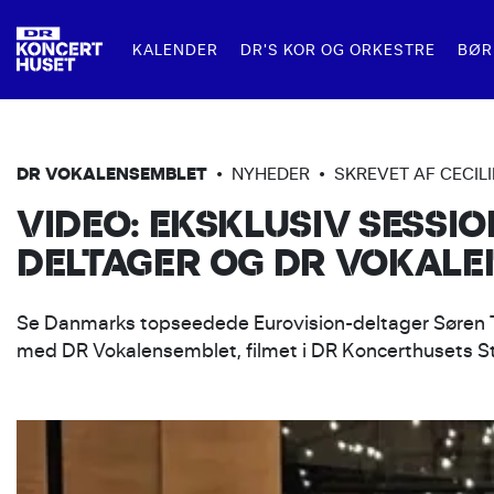
KALENDER
DR'S KOR OG ORKESTRE
BØR
FOR FAMILIER
MAD OG DRIKKE
LEJ DR KONCERTHUSET
FOR SK
R
DR SYMFONIORKESTRET
DR VOKALENSEMBLET
•
NYHEDER
•
SKREVET AF CECIL
VIDEO: EKSKLUSIV SESSI
DR PIGEKORET
FAMILIEKONCERTER
RESTAURANT KLANG
TIL KONCERTER
SKOLEKO
F
DELTAGER OG DR VOKAL
DR BIG BAND
BARER I DR KONCERTHUSET
TIL KONFERENCER OG EVENTS
UNDERVI
Ø
DR VOKALENSEMBLET
SKOLERN
Se Danmarks topseedede Eurovision-deltager Søren T
med DR Vokalensemblet, filmet i DR Koncerthusets St
DR KONCERTKORET
DR KORSKOLEN