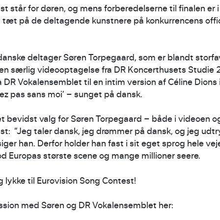
 står for døren, og mens forberedelserne til finalen er i
æt på de deltagende kunstnere på konkurrencens offic
anske deltager Søren Torpegaard, som er blandt storfa
 I en særlig videooptagelse fra DR Koncerthusets Studie
a DR Vokalensemblet til en intim version af Céline Dions 
tez pas sans moi’ – sunget på dansk.
t bevidst valg for Søren Torpegaard – både i videoen og 
st: “Jeg taler dansk, jeg drømmer på dansk, og jeg udtr
iger han. Derfor holder han fast i sit eget sprog hele vej
mod Europas største scene og mange millioner seere.
g lykke til Eurovision Song Contest!
ession med Søren og DR Vokalensemblet her: