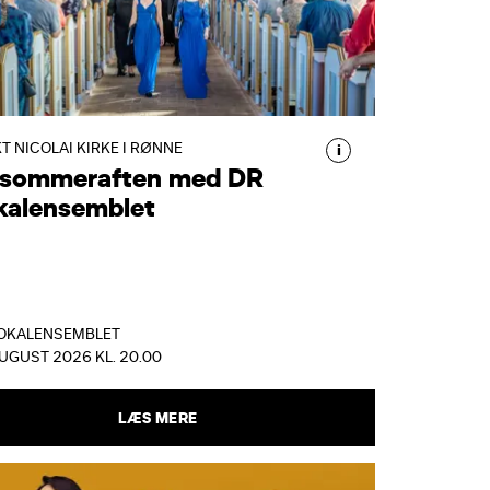
N SOMMERAFTEN MED DR
OKALENSEMBLET
R Vokalensemblet hylder
ensommeren med et lysende nordisk
rogram fuld af kærlighedssange,
T NICOLAI KIRKE I RØNNE
i
 sommeraften med DR
olkelige melodier og poetiske
kalensemblet
iniaturer.
OKALENSEMBLET
AUGUST 2026 KL. 20.00
LÆS MERE