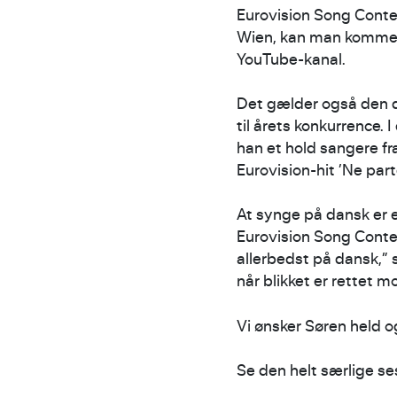
Eurovision Song Contest
Wien, kan man komme t
YouTube-kanal.
Det gælder også den d
til årets konkurrence.
han et hold sangere fr
Eurovision-hit ’Ne par
At synge på dansk er e
Eurovision Song Conte
allerbedst på dansk,” s
når blikket er rettet 
Vi ønsker Søren held o
Se den helt særlige s