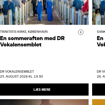
EN SOMMERAFTEN MED DR
E
VOKALENSEMBLET
V
DR Vokalensemblet hylder
D
sensommeren med et lysende nordisk
s
program fuld af kærlighedssange,
p
TRINITATIS KIRKE, KØBENHAVN
SANK
i
En sommeraften med DR
En
folkelige melodier og poetiske
f
Vokalensemblet
miniaturer.
Vo
m
DR VOKALENSEMBLET
DR V
25. AUGUST 2026 KL. 19.30
26. 
LÆS MERE