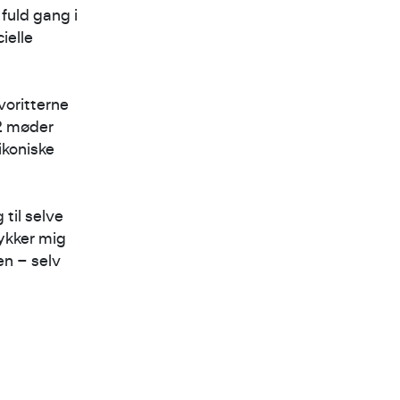
 fuld gang i
ielle
voritterne
 2 møder
ikoniske
til selve
ykker mig
en – selv