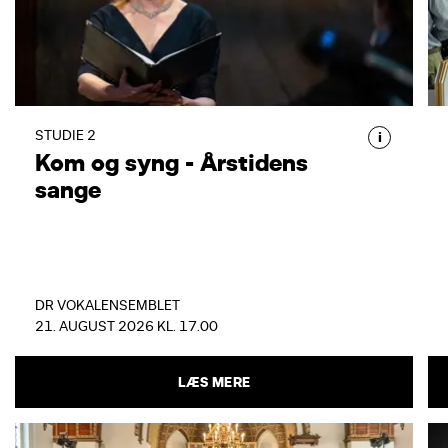
KOM OG SYNG - ÅRSTIDENS
SANGE
Kom og syng med, når DR
Vokalensemblet inviterer til fællessang
ved fyraftenstid i DR Koncerthusets
STUDIE 2
i
Kom og syng - Årstidens
Studie 2.
sange
DR VOKALENSEMBLET
21. AUGUST 2026 KL. 17.00
LÆS MERE