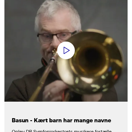
Basun - Kært barn har mange navne
Oplev DR Symfoniorkestrets musikere fortælle