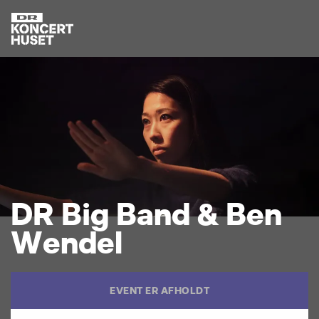
D
R
B
i
g
B
a
n
d
&
B
e
n
W
e
n
d
e
l
EVENT ER AFHOLDT