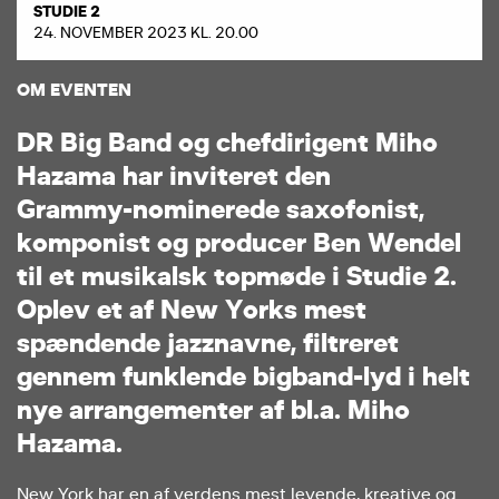
STUDIE 2
24. NOVEMBER 2023 KL. 20.00
OM EVENTEN
D
R
B
i
g
B
a
n
d
o
g
c
h
e
f
d
i
r
i
g
e
n
t
M
i
h
o
H
a
z
a
m
a
h
a
r
i
n
v
i
t
e
r
e
t
d
e
n
G
r
a
m
m
y
-
n
o
m
i
n
e
r
e
d
e
s
a
x
o
f
o
n
i
s
t
,
k
o
m
p
o
n
i
s
t
o
g
p
r
o
d
u
c
e
r
B
e
n
W
e
n
d
e
l
t
i
l
e
t
m
u
s
i
k
a
l
s
k
t
o
p
m
ø
d
e
i
S
t
u
d
i
e
2
.
O
p
l
e
v
e
t
a
f
N
e
w
Y
o
r
k
s
m
e
s
t
s
p
æ
n
d
e
n
d
e
j
a
z
z
n
a
v
n
e
,
f
i
l
t
r
e
r
e
t
g
e
n
n
e
m
f
u
n
k
l
e
n
d
e
b
i
g
b
a
n
d
-
l
y
d
i
h
e
l
t
n
y
e
a
r
r
a
n
g
e
m
e
n
t
e
r
a
f
b
l
.
a
.
M
i
h
o
H
a
z
a
m
a
.
New York har en af verdens mest levende, kreative og