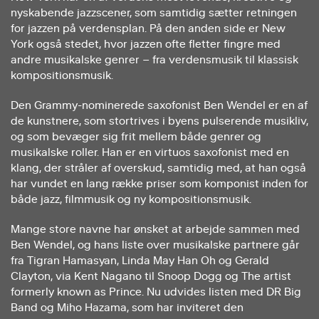
nyskabende jazzscener, som samtidig sætter retningen
for jazzen på verdensplan. På den anden side er New
York også stedet, hvor jazzen ofte fletter fingre med
andre musikalske genrer – fra verdensmusik til klassisk
kompositionsmusik.
Den Grammy-nominerede saxofonist Ben Wendel er en af
de kunstnere, som stortrives i byens pulserende musikliv,
og som bevæger sig frit mellem både genrer og
musikalske roller. Han er en virtuos saxofonist med en
klang, der stråler af overskud, samtidig med, at han også
har vundet en lang række priser som komponist inden for
både jazz, filmmusik og ny kompositionsmusik.
Mange store navne har ønsket at arbejde sammen med
Ben Wendel, og hans liste over musikalske partnere går
fra Tigran Hamasyan, Linda May Han Oh og Gerald
Clayton, via Kent Nagano til Snoop Dogg og The artist
formerly known as Prince. Nu udvides listen med DR Big
Band og Miho Hazama, som har inviteret den