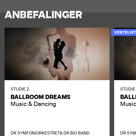
ANBEFALINGER
VENTELIST
STUDIE 2
STUDIE
BALLROOM DREAMS
BAL
Music & Dancing
Music
DR SYMFONIORKESTRET
& DR BIG BAND
DR SYM