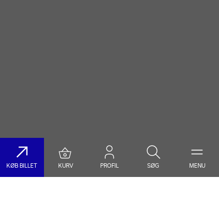
KØB BILLET
KURV
PROFIL
SØG
MENU
Søg på DR Koncerthuset