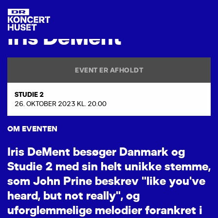
I
r
i
s
D
e
M
e
n
t
EVENT ER AFHOLDT
STUDIE 2
26. OKTOBER 2023 KL. 20.00
OM EVENTEN
I
r
i
s
D
e
M
e
n
t
b
e
s
ø
g
e
r
D
a
n
m
a
r
k
o
g
S
t
u
d
i
e
2
m
e
d
s
i
n
h
e
l
t
u
n
i
k
k
e
s
t
e
m
m
e
,
s
o
m
J
o
h
n
P
r
i
n
e
b
e
s
k
r
e
v
"
l
i
k
e
y
o
u
'
v
e
h
e
a
r
d
,
b
u
t
n
o
t
r
e
a
l
l
y
"
,
o
g
u
f
o
r
g
l
e
m
m
e
l
i
g
e
m
e
l
o
d
i
e
r
f
o
r
a
n
k
r
e
t
i