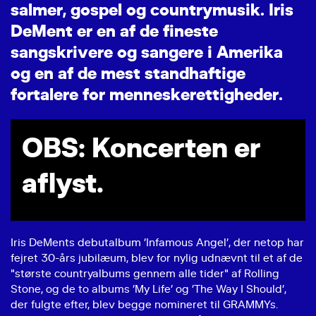
s
a
l
m
e
r
,
g
o
s
p
e
l
o
g
c
o
u
n
t
r
y
m
u
s
i
k
.
I
r
i
s
D
e
M
e
n
t
e
r
e
n
a
f
d
e
f
i
n
e
s
t
e
s
a
n
g
s
k
r
i
v
e
r
e
o
g
s
a
n
g
e
r
e
i
A
m
e
r
i
k
a
o
g
e
n
a
f
d
e
m
e
s
t
s
t
a
n
d
h
a
f
t
i
g
e
f
o
r
t
a
l
e
r
e
f
o
r
m
e
n
n
e
s
k
e
r
e
t
t
i
g
h
e
d
e
r
.
OBS: Koncerten er
aflyst.
Iris DeMents debutalbum ’Infamous Angel’, der netop har
fejret 30-års jubilæum, blev for nylig udnævnt til et af de
"største countryalbums gennem alle tider" af Rolling
Stone, og de to albums ’My Life’ og ’The Way I Should’,
der fulgte efter, blev begge nomineret til GRAMMYs.