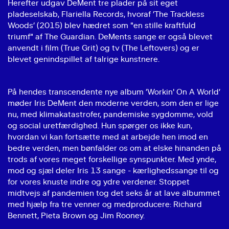
Herefter udgav DeMent tre plader på sit eget
pladeselskab, Flariella Records, hvoraf ’The Trackless
Woods’ (2015) blev hædret som "en stille kraftfuld
triumf" af The Guardian. DeMents sange er også blevet
anvendt i film (True Grit) og tv (The Leftovers) og er
blevet genindspillet af talrige kunstnere.
På hendes transcendente nye album ’Workin' On A World’
møder Iris DeMent den moderne verden, som den er lige
nu, med klimakatastrofer, pandemiske sygdomme, vold
og social uretfærdighed. Hun spørger os ikke kun,
hvordan vi kan fortsætte med at arbejde hen imod en
bedre verden, men bønfalder os om at elske hinanden på
trods af vores meget forskellige synspunkter. Med ynde,
mod og sjæl deler Iris 13 sange - kærlighedssange til og
for vores knuste indre og ydre verdener. Stoppet
midtvejs af pandemien tog det seks år at lave albummet
med hjælp fra tre venner og medproducere: Richard
Bennett, Pieta Brown og Jim Rooney.