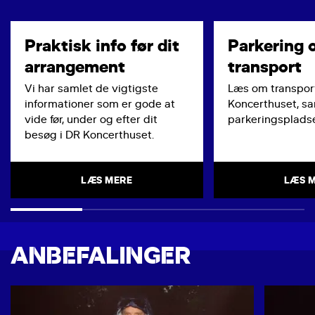
Praktisk info før dit
Parkering 
arrangement
transport
Vi har samlet de vigtigste
Læs om transport
informationer som er gode at
Koncerthuset, s
vide før, under og efter dit
parkeringspladse
besøg i DR Koncerthuset.
LÆS MERE
LÆS 
ANBEFALINGER