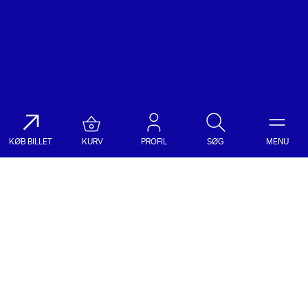
KØB BILLET
KURV
PROFIL
SØG
MENU
Søg på DR Koncerthuset
Genre
Dato
Vælg Genre
Vælg Dato
Nyhedsbrev