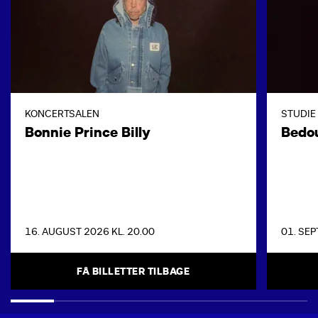
KONCERTSALEN
STUDIE
Bonnie Prince Billy
Bedo
16. AUGUST 2026 KL. 20.00
01. SEP
FÅ BILLETTER TILBAGE