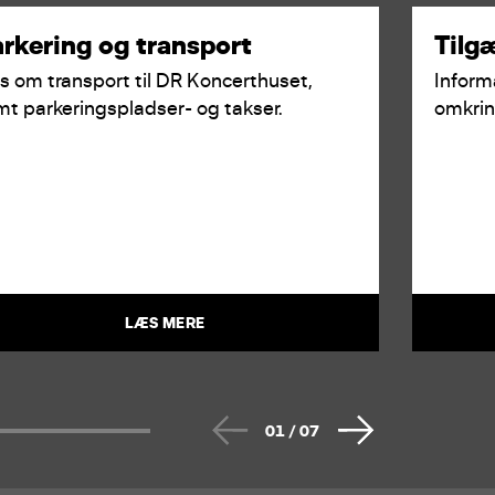
rkering og transport
Tilg
 om transport til DR Koncerthuset,
Inform
t parkeringspladser- og takser.
omkrin
LÆS MERE
01
/
07