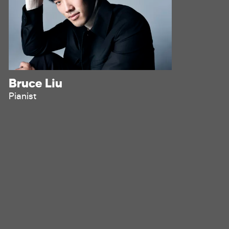
Bruce Liu
Pianist