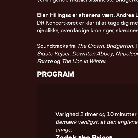
Ellen Hillingsø er aftenens vært, Andrea 
DR Koncertkoret er klar til at tage dig 
øjeblikke, overdådige kroninger, skæbne
Soundtracks fra
The Crown
,
Bridgerton
, 
Sidste Kejser
,
Downton Abbey
,
Napoleo
Første
og
The Lion in Winter.
PROGRAM
Varighed
2 timer og 10 minutter 
Bemærk venligst, at den angivne 
afvige.
Zadok the Priest