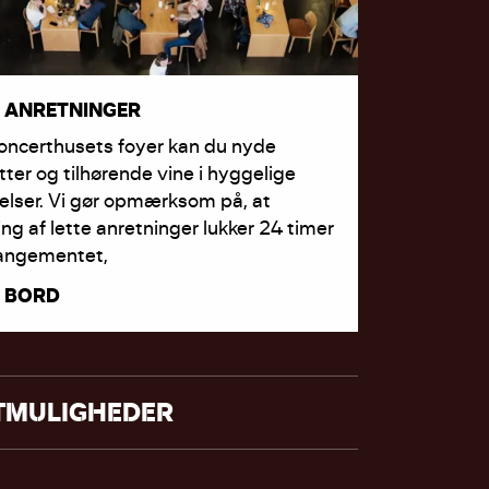
E ANRETNINGER
oncerthusets foyer kan du nyde
ter og tilhørende vine i hyggelige
lser. Vi gør opmærksom på, at
ling af lette anretninger lukker 24 timer
rangementet,
 BORD
TMULIGHEDER