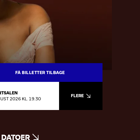
FÅ BILLETTER TILBAGE
RTSALEN
FLERE
UST 2026 KL. 19.30
 DATOER