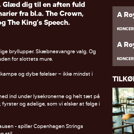
.
G
l
æ
d
d
i
g
t
i
l
e
n
a
f
t
e
n
f
u
l
d
n
a
r
i
e
r
f
r
a
b
l
.
a
.
T
h
e
C
r
o
w
n
,
A Ro
o
g
T
h
e
K
i
n
g
’
s
S
p
e
e
c
h
.
KONCER
A Ro
ige bryllupper. Skæbnesvangre valg. Og
den for slottets mure.
KONCER
 kampe og dybe følelser – ikke mindst i
TILK
ed ind under lysekronerne og helt tæt på
yrster og adelige, som vi elsker at følge i
pausen - spiller Copenhagen Strings
 stil.