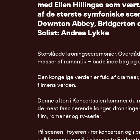
m
e
d
E
l
l
e
n
H
i
l
l
i
n
g
s
ø
s
o
m
v
æ
r
t
a
f
d
e
s
t
ø
r
s
t
e
s
y
m
f
o
n
i
s
k
e
s
c
e
D
o
w
n
t
o
n
A
b
b
e
y
,
B
r
i
d
g
e
r
t
o
n
S
o
l
i
s
t
:
A
n
d
r
e
a
L
y
k
k
e
Storslåede kroningsceremonier. Overdåd
masser af romantik – både inde bag og u
Den kongelige verden er fuld af dramaer,
filmens verden.
Denne aften i Koncertsalen kommer du m
de mest fascinerende konger, dronninger, f
film, romaner og tv-serier.
På scenen i foyeren - før koncerten og i 
velklingende musik i skønneste Bridgerton