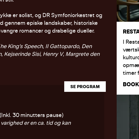
Lykke er solist, og DR Symfoniorkestret og
med gennem episke landskaber, historiske
svangre romancer og drabelige dueller.
REST
I Rest
T
he King’s Speech
,
II Gattopardo
,
Den
værts
n
,
Kejserinde Sisi
,
Henry V
,
Margrete den
kultur
opmærk
timer 
BOOK
SE PROGRAM
(Inkl. 30 minutters pause)
varighed er en ca. tid og kan