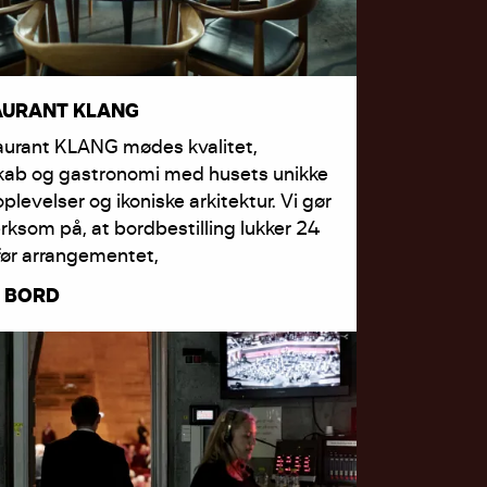
AURANT KLANG
aurant KLANG mødes kvalitet,
kab og gastronomi med husets unikke
oplevelser og ikoniske arkitektur. Vi gør
som på, at bordbestilling lukker 24
før arrangementet,
 BORD