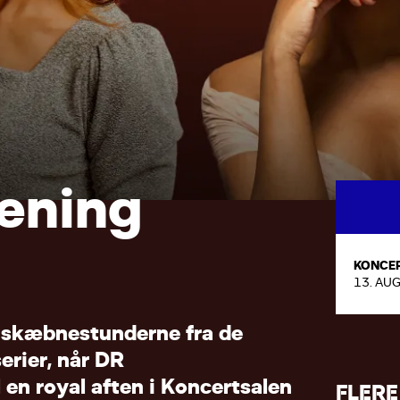
e
n
i
n
g
KONCE
13. AUG
s
k
æ
b
n
e
s
t
u
n
d
e
r
n
e
f
r
a
d
e
s
e
r
i
e
r
,
n
å
r
D
R
l
e
n
r
o
y
a
l
a
f
t
e
n
i
K
o
n
c
e
r
t
s
a
l
e
n
FLERE