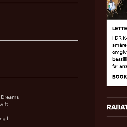
LETT
I DR K
småret
omgive
bestil
før ar
BOOK
st Dreams
wift
RABA
ng I