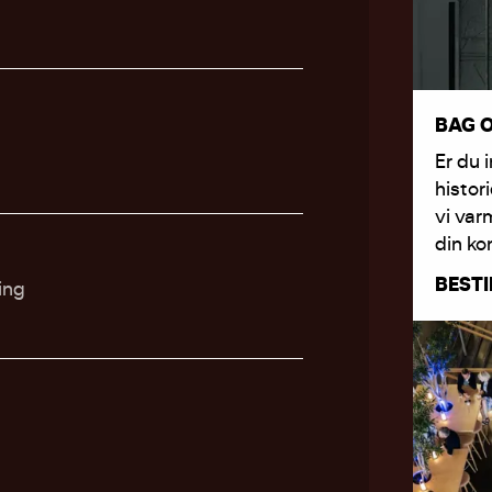
BAG 
Er du 
histor
vi var
din ko
BESTI
ing