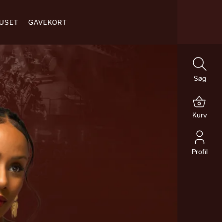
USET
GAVEKORT
 INFORMATION
Søg
OG RABATTER
Kurv
TER DIT BESØG
Profil