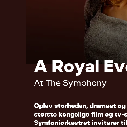
A
R
o
y
a
l
E
v
A
t
T
h
e
S
y
m
p
h
o
n
y
O
p
l
e
v
s
t
o
r
h
e
d
e
n
,
d
r
a
m
a
e
t
o
g
s
t
ø
r
s
t
e
k
o
n
g
e
l
i
g
e
f
i
l
m
o
g
t
v
-
S
y
m
f
o
n
i
o
r
k
e
s
t
r
e
t
i
n
v
i
t
e
r
e
r
t
i