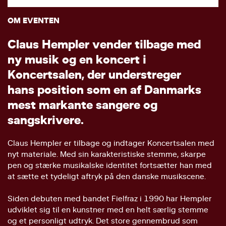
OM EVENTEN
C
l
a
u
s
H
e
m
p
l
e
r
v
e
n
d
e
r
t
i
l
b
a
g
e
m
e
d
n
y
m
u
s
i
k
o
g
e
n
k
o
n
c
e
r
t
i
K
o
n
c
e
r
t
s
a
l
e
n
,
d
e
r
u
n
d
e
r
s
t
r
e
g
e
r
h
a
n
s
p
o
s
i
t
i
o
n
s
o
m
e
n
a
f
D
a
n
m
a
r
k
s
m
e
s
t
m
a
r
k
a
n
t
e
s
a
n
g
e
r
e
o
g
s
a
n
g
s
k
r
i
v
e
r
e
.
Claus Hempler er tilbage og indtager Koncertsalen med
nyt materiale. Med sin karakteristiske stemme, skarpe
pen og stærke musikalske identitet fortsætter han med
at sætte et tydeligt aftryk på den danske musikscene.
Siden debuten med bandet Fielfraz i 1990 har Hempler
udviklet sig til en kunstner med en helt særlig stemme
og et personligt udtryk. Det store gennembrud som