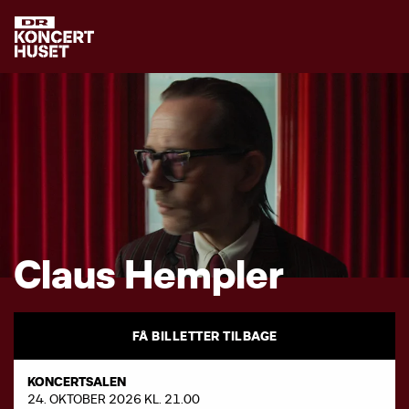
C
l
a
u
s
H
e
m
p
l
e
r
FÅ BILLETTER TILBAGE
KONCERTSALEN
24. OKTOBER 2026 KL. 21.00