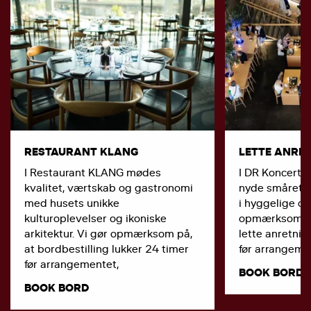
RESTAURANT KLANG
LETTE ANRE
I Restaurant KLANG mødes
I DR Koncerth
kvalitet, værtskab og gastronomi
nyde smårette
med husets unikke
i hyggelige om
kulturoplevelser og ikoniske
opmærksom på,
arkitektur. Vi gør opmærksom på,
lette anretnin
at bordbestilling lukker 24 timer
før arrangeme
før arrangementet,
BOOK BORD
BOOK BORD