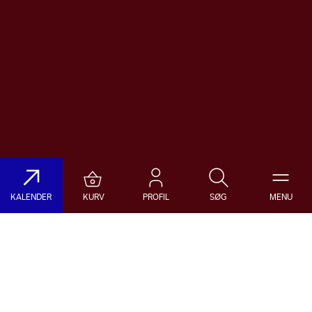
KALENDER
KURV
PROFIL
SØG
MENU
Søg på DR Koncerthuset
Genre
Dato
Vælg Genre
Vælg Dato