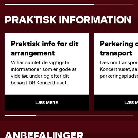
PRAKTISK INFORMATION
Praktisk info før dit
Parkering 
arrangement
transport
Vi har samlet de vigtigste
Læs om transport
informationer som er gode at
Koncerthuset, s
vide før, under og efter dit
parkeringspladse
besøg i DR Koncerthuset.
LÆS MERE
LÆS 
ANBEFALINGER