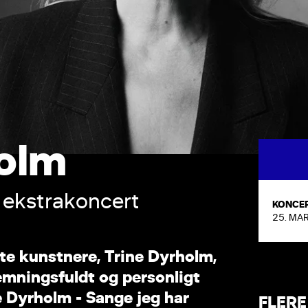
o
l
m
e
k
s
t
r
a
k
o
n
c
e
r
t
KONCE
25. MAR
t
e
k
u
n
s
t
n
e
r
e
,
T
r
i
n
e
D
y
r
h
o
l
m
,
e
m
n
i
n
g
s
f
u
l
d
t
o
g
p
e
r
s
o
n
l
i
g
t
e
D
y
r
h
o
l
m
-
S
a
n
g
e
j
e
g
h
a
r
FLERE