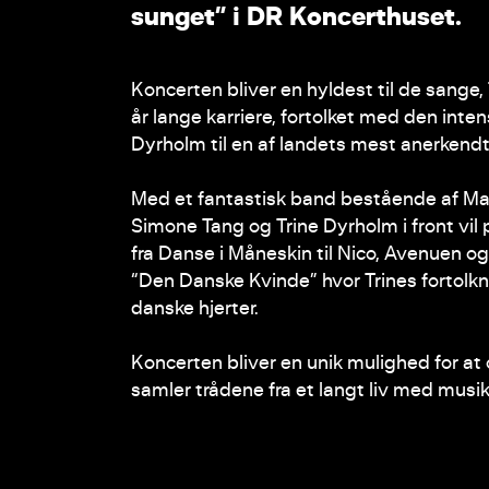
s
u
n
g
e
t
”
i
D
R
K
o
n
c
e
r
t
h
u
s
e
t
.
Koncerten bliver en hyldest til de sange
år lange karriere, fortolket med den inte
Dyrholm til en af landets mest anerkendt
Med et fantastisk band bestående af Matt
Simone Tang og Trine Dyrholm i front vil 
fra Danse i Måneskin til Nico, Avenuen og
“Den Danske Kvinde” hvor Trines fortolkn
danske hjerter.
Koncerten bliver en unik mulighed for at
samler trådene fra et langt liv med musi