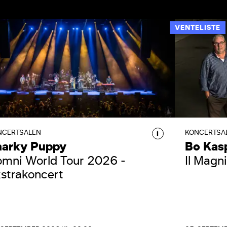
VENTELISTE
BO KA
SNARKY PUPPY
SNARKY PUPPY
MAGNI
Snarky Puppy, femdobbelte
Bo Kasp
GRAMMY-vindere, gæster DR
storslåe
Koncerthuset og fylder Koncertsalen
Magnifi
med deres eksplosive, organiske og
markere
NCERTSALEN
KONCERTSA
i
kompromisløse lyd.
og nyt 
narky Puppy
Bo Kas
mni World Tour 2026 -
Il Magni
strakoncert