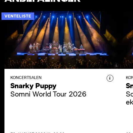
VENTELISTE
SNARKY PUPPY
SNARKY PUPPY
Snarky Puppy, femdobbelte
GRAMMY-vindere, gæster DR
Koncerthuset og fylder Koncertsalen
med deres eksplosive, organiske og
KONCERTSALEN
KO
i
kompromisløse lyd.
Snarky Puppy
S
Somni World Tour 2026
So
ek