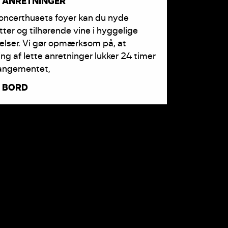
E ANRETNINGER
oncerthusets foyer kan du nyde
ter og tilhørende vine i hyggelige
lser. Vi gør opmærksom på, at
ling af lette anretninger lukker 24 timer
rangementet,
 BORD