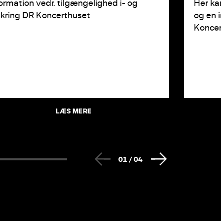
ormation vedr. tilgængelighed i- og
Her ka
kring DR Koncerthuset
og en 
Koncer
LÆS MERE
01
/
04