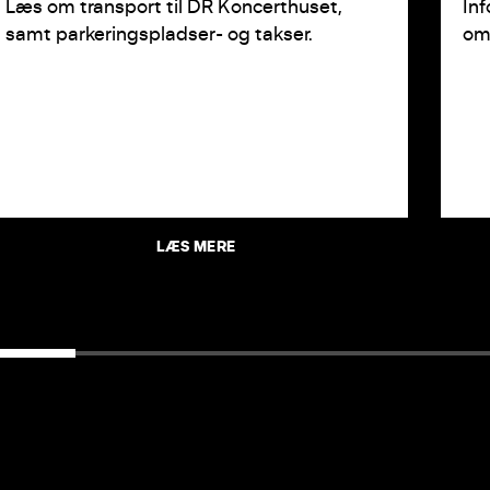
Læs om transport til DR Koncerthuset,
Inf
samt parkeringspladser- og takser.
om
LÆS MERE