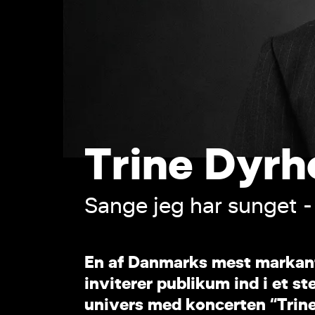
T
r
i
n
e
D
y
r
h
S
a
n
g
e
j
e
g
h
a
r
s
u
n
g
e
t
-
E
n
a
f
D
a
n
m
a
r
k
s
m
e
s
t
m
a
r
k
a
n
i
n
v
i
t
e
r
e
r
p
u
b
l
i
k
u
m
i
n
d
i
e
t
s
t
u
n
i
v
e
r
s
m
e
d
k
o
n
c
e
r
t
e
n
“
T
r
i
n