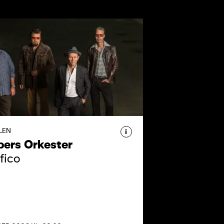
SPERS ORKESTER - IL
FICO
ers Orkester tager deres
de jubilæumsforestilling Il
co til DR Koncerthuset og
r 35 år med både klassikere
LEN
i
materiale.
pers Orkester
fico