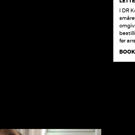
LETT
I DR K
småret
omgive
bestil
før ar
BOOK