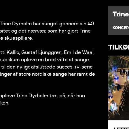
Trin
, Trine Dyrholm har sunget gennem sin 40
KONCER
nsitet og det nærvær, som har gjort Trine
e skuespillere.
TILK
i Kallio, Gustaf Ljunggren, Emil de Waal,
publikum opleve en bred vifte af sange,
 til den nyligt afsluttede succes-tv-serie
inger af store nordiske sange har ramt de
 opleve Trine Dyrholm tæt på, når hun
kken.