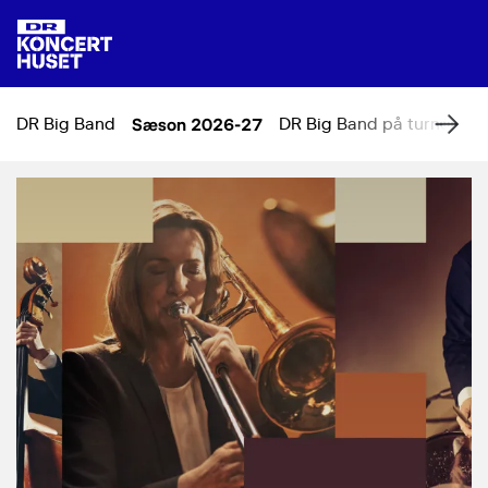
DR Big Band
Sæson 2026-27
DR Big Band på turné
Om