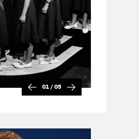
01
/
05