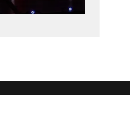
Billetkontor
DR Koncerthuset
 (Foyeren)

Ørestads Boulevard 13
