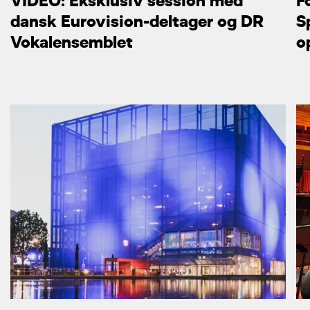
VIDEO: Eksklusiv session med
F
dansk Eurovision-deltager og DR
S
Vokalensemblet
o