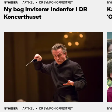
NYHEDER
NY
|
ARTIKEL
•
DR SYMFONIORKESTRET
Ny bog inviterer indenfor i DR
K
Koncerthuset
‘
NYHEDER
NY
|
ARTIKEL
•
DR SYMFONIORKESTRET