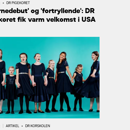
R
•
DR PIGEKORET
rnedebut' og 'fortryllende': DR
koret fik varm velkomst i USA
R
|
ARTIKEL
•
DR KORSKOLEN