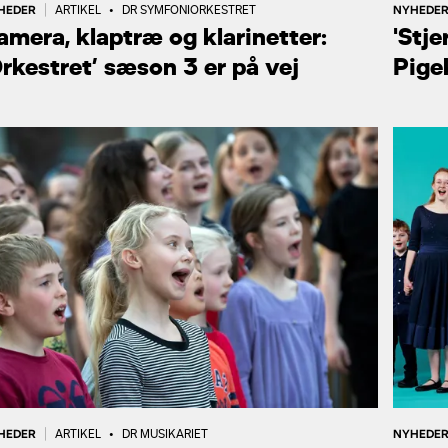
HEDER
NYHEDE
|
ARTIKEL
•
DR SYMFONIORKESTRET
amera, klaptræ og klarinetter:
'Stje
Orkestret’ sæson 3 er på vej
Pige
HEDER
NYHEDE
|
ARTIKEL
•
DR MUSIKARIET