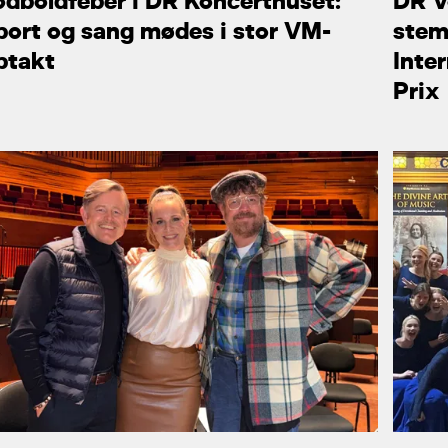
odboldfeber i DR Koncerthuset:
DR V
port og sang mødes i stor VM-
stem
ptakt
Inte
Prix