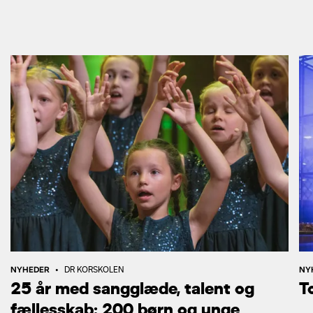
NYHEDER
NY
•
DR KORSKOLEN
25 år med sangglæde, talent og
T
fællesskab: 200 børn og unge