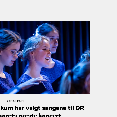
R
•
DR PIGEKORET
ikum har valgt sangene til DR
korets næste koncert