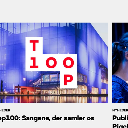
HEDER
NYHEDE
op100: Sangene, der samler os
Publ
Pige